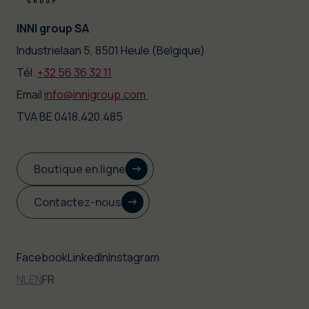
INNI group SA
|
Industrielaan 5, 8501 Heule (Belgique)
Tél.
+32 56 36 32 11
|
Email
info@innigroup.com
TVA BE 0418.420.485
Boutique en ligne
Contactez-nous
Facebook
LinkedIn
Instagram
NL
EN
FR