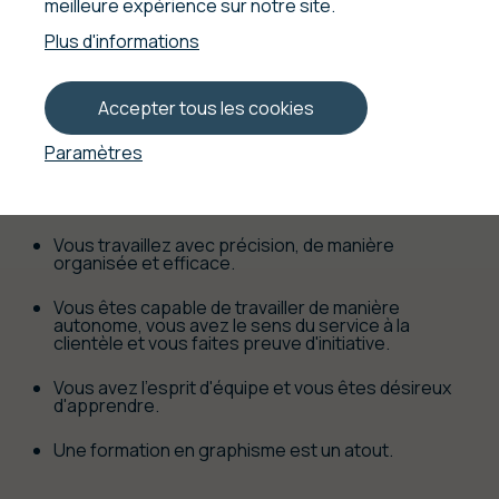
meilleure expérience sur notre site.
Qu'attendons-nous
de
Plus d'informations
vous
Accepter tous les cookies
?
Paramètres
Vous êtes flexible et prêt à être affecté à notre
service de façonnage graphique industriel pour le
pliage et/ou la découpe.
Vous travaillez avec précision, de manière
organisée et efficace.
Vous êtes capable de travailler de manière
autonome, vous avez le sens du service à la
clientèle et vous faites preuve d'initiative.
Vous avez l'esprit d'équipe et vous êtes désireux
d'apprendre.
Une formation en graphisme est un atout.