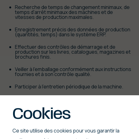
Recherche de temps de changement minimaux, de
temps d'arrêt minimaux des machines et de
vitesses de production maximales.
Enregistrement précis des données de production
(quantités, temps) dans le système ERP.
Effectuer des contrôles de démarrage et de
production sur les livres, catalogues, magazines et
brochures finis.
Veiller à l'emballage conformément aux instructions
fournies et à son contrôle qualité.
Participer à l'entretien périodique de la machine.
Accorder une grande importance à l'ordre et à la
propreté de la machine et du lieu de travail.
Cookies
Ce site utilise des cookies pour vous garantir la