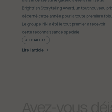
Mais la cerise sur le gâteau a été la remise du
Brightfish Storytelling Award, un tout nouveau pri
décerné cette année pour la toute première fois.
Le groupe INNI a été le tout premier à recevoir
cette reconnaissance spéciale.
ACTUALITÉS
Lire l'article
Avez-vous
déj