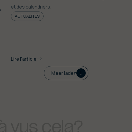
et des calendriers.
x
ACTUALITÉS
Lire l'article
Meer laden
à
vus
cela?