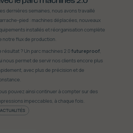
vec le parc machines 2.0
es dernières semaines, nous avons travaillé
’arrache-pied : machines déplacées, nouveaux
quipements installés et réorganisation complète
e notre flux de production.
e résultat ? Un parc machines 2.0
futureproof
,
ui nous permet de servir nos clients encore plus
apidement, avec plus de précision et de
onstance.
ous pouvez ainsi continuer à compter sur des
mpressions impeccables, à chaque fois.
ACTUALITÉS