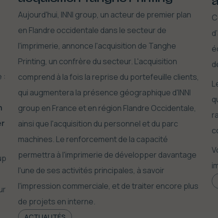
a
Aujourd'hui, INNI group, un acteur de premier plan
C
en Flandre occidentale dans le secteur de
d
l'imprimerie, annonce l'acquisition de Tanghe
é
Printing, un confrère du secteur. L'acquisition
d
 :
comprend à la fois la reprise du portefeuille clients,
L
qui augmentera la présence géographique d'INNI
q
n
group en France et en région Flandre Occidentale,
r
er
ainsi que l'acquisition du personnel et du parc
c
machines. Le renforcement de la capacité
V
permettra à l'imprimerie de développer davantage
up
i
l'une de ses activités principales, à savoir
l'impression commerciale, et de traiter encore plus
ur
de projets en interne.
ACTUALITÉS