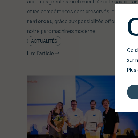
accompagnent naturellement. Ainsi, le savoir-fai
et les compétences sont préservés, et même
renforcés
, grâce aux possibilités offertes par
notre parc machines moderne.
ACTUALITÉS
Ce si
Lire l'article
sur n
Plus