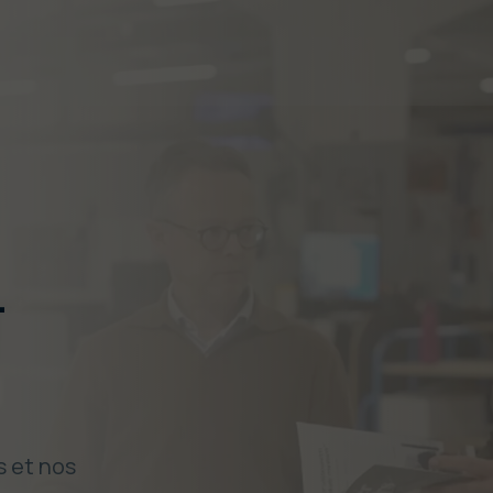
-
s et nos