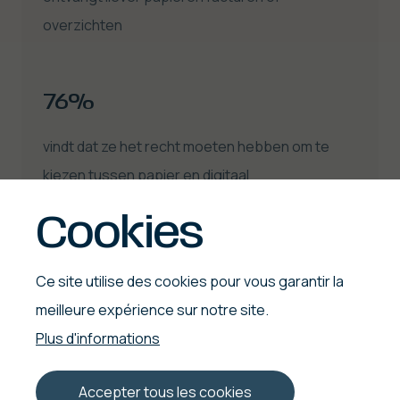
overzichten
76%
vindt dat ze het recht moeten hebben om te
kiezen tussen papier en digitaal
Cookies
Ce site utilise des cookies pour vous garantir la
Drukwerk ondersteunt
meilleure expérience sur notre site.
Plus d'informations
leren
Accepter tous les cookies