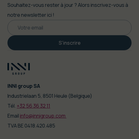
Souhaitez-vous rester à jour ? Alors inscrivez-vous à
notre newsletter ici !
S'inscrire
INNI group SA
|
Industrielaan 5, 8501 Heule (Belgique)
Tél.
+32 56 36 32 11
|
Email
info@innigroup.com
TVA BE 0418.420.485