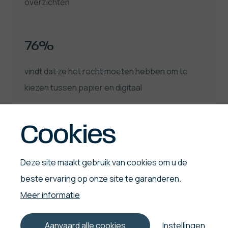
overzichten
76%
vindt dat ze het recht moeten hebben om te
kiezen tussen papier en digitaal
Cookies
Drukwerk ondersteunt
Deze site maakt gebruik van cookies om u de
beste ervaring op onze site te garanderen.
leren
Meer informatie
Aanvaard alle cookies
Instellingen