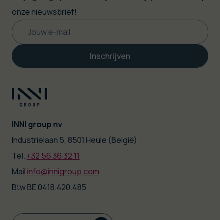
onze nieuwsbrief!
Inschrijven
INNI group nv
|
Industrielaan 5, 8501 Heule (België)
Tel.
+32 56 36 32 11
|
Mail
info@innigroup.com
Btw BE 0418.420.485