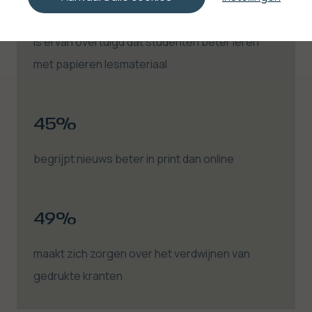
58%
is ervan overtuigd dat studenten beter leren
met papieren lesmateriaal
45%
begrijpt nieuws beter in print dan online
49%
maakt zich zorgen over het verdwijnen van
gedrukte kranten