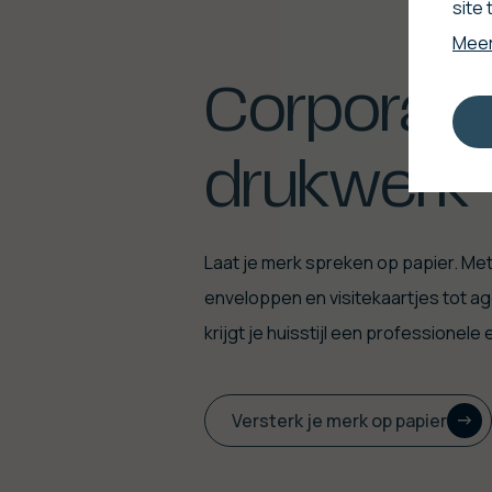
site
Meer
Corporate
drukwerk
Laat je merk spreken op papier. Me
enveloppen en visitekaartjes tot ag
krijgt je huisstijl een professionele
Versterk je merk op papier