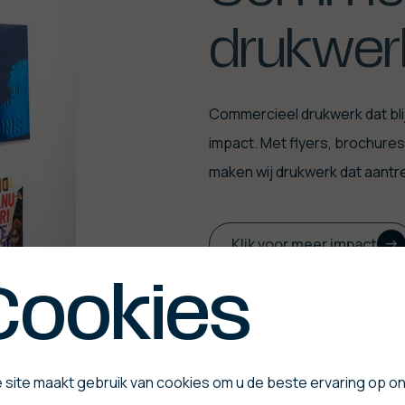
drukwer
Commercieel drukwerk dat blij
impact. Met flyers, brochures
maken wij drukwerk dat aantrekt
Klik voor meer impact
Cookies
 site maakt gebruik van cookies om u de beste ervaring op o