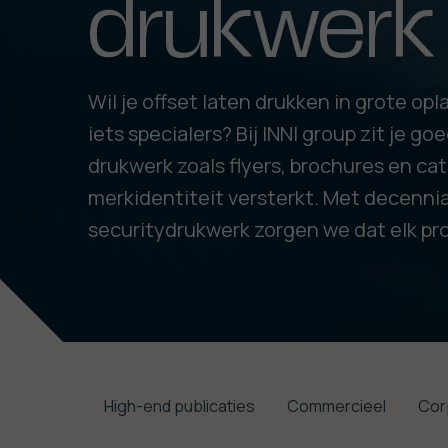
drukwerk
Wil je offset laten drukken in grote opl
iets specialers? Bij INNI group zit je g
drukwerk zoals flyers, brochures en cat
merkidentiteit versterkt. Met decennia 
securitydrukwerk zorgen we dat elk pro
High-end publicaties
Commercieel
Cor