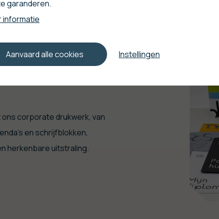
 te garanderen.
 informatie
Aanvaard alle cookies
Instellingen
t ons corporate drukwerk, van
enda’s en schrijfblokken,
 en herkenbare uitstraling.