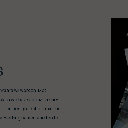
s
ewaard wil worden. Met
 maken we boeken, magazines
ode- en designsector. Luxueus
n afwerking samensmelten tot