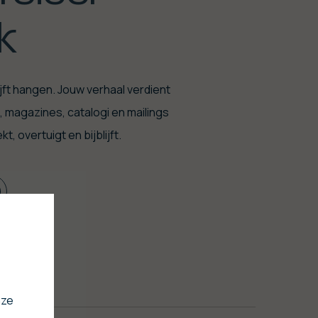
k
ft hangen. Jouw verhaal verdient
, magazines, catalogi en mailings
, overtuigt en bijblijft.
nze