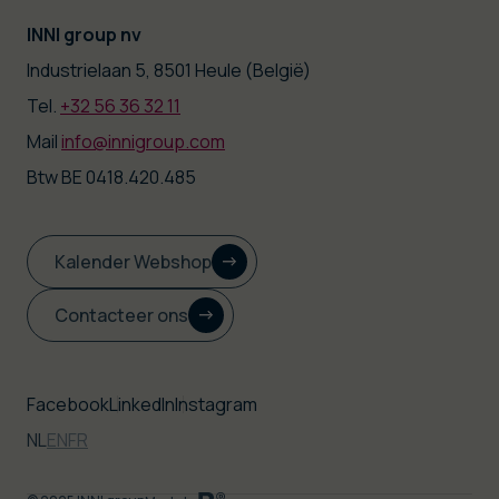
INNI group nv
|
Industrielaan 5, 8501 Heule (België)
Tel.
+32 56 36 32 11
|
Mail
info@innigroup.com
Btw BE 0418.420.485
Kalender Webshop
Contacteer ons
Facebook
LinkedIn
Instagram
NL
EN
FR