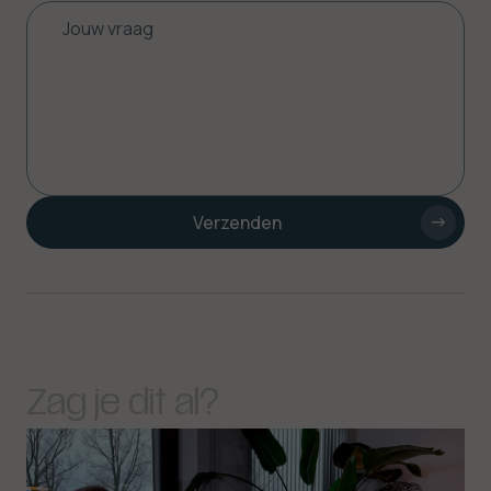
Verzenden
Zag
je
dit
al?