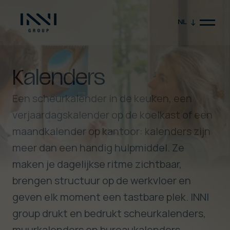
NL
Kalenders
Een scheurkalender in de keuken, een
verjaardagskalender op de koelkast of een
maandkalender op kantoor: kalenders zijn
meer dan een handig hulpmiddel. Ze
Sluit video
maken je dagelijkse ritme zichtbaar,
brengen structuur op de werkvloer en
geven elk moment een tastbare plek. INNI
group drukt en bedrukt scheurkalenders,
muurkalenders en bureaukalenders