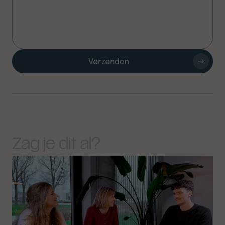
Verzenden
Zag
je
dit
al?