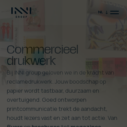
NL
Commercieel
drukwerk
Bij INNI group geloven we in de kracht van
reclamedrukwerk. Jouw boodschap op
Sluit video
papier wordt tastbaar, duurzaam en
overtuigend. Goed ontworpen
printcommunicatie trekt de aandacht,
houdt lezers vast en zet aan tot actie. Van
flyers
en
brochures
tot
magazines
,