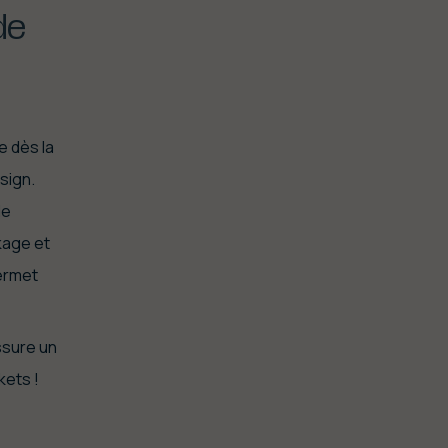
de
e dès la
sign.
de
kage et
permet
ssure un
kets !