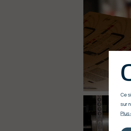
Ce si
sur n
Plus