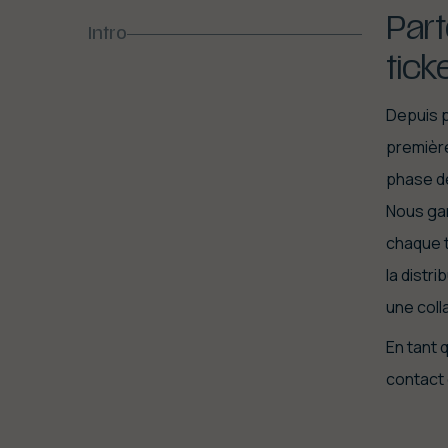
Part
Intro
tick
Depuis p
première
phase de
Nous gar
chaque t
la distr
une col
En tant 
contact 