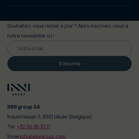
Souhaitez-vous rester à jour ? Alors inscrivez-vous à
notre newsletter ici !
S'inscrire
INNI group SA
|
Industrielaan 5, 8501 Heule (Belgique)
Tél.
+32 56 36 32 11
|
Email
info@innigroup.com