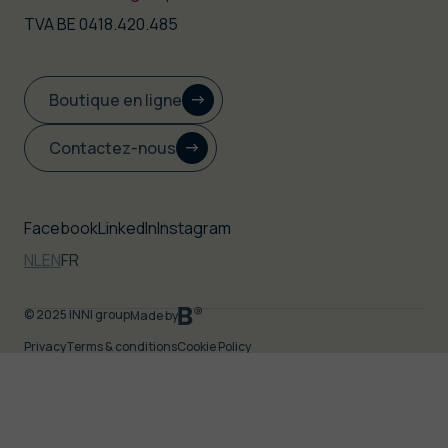
TVA BE 0418.420.485
Boutique en ligne
Contactez-nous
Facebook
LinkedIn
Instagram
NL
EN
FR
© 2025
INNI group
Made by
Privacy
Terms & conditions
Cookie Policy