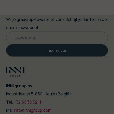
Wil je graag up-to-date blijven? Schrijf je dan hier in op
onze nieuwsbrief!
Inschrijven
INNI group nv
|
Industrielaan 5, 8501 Heule (België)
Tel.
+32 56 36 32 11
|
Mail
info@innigroup.com