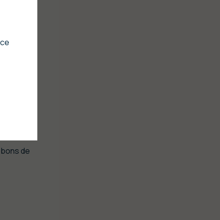
e
nce
s bons de