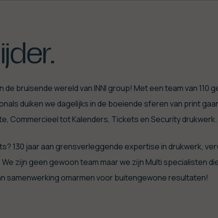
ijder.
n de bruisende wereld van INNI group! Met een team van 110 
onals duiken we dagelijks in de boeiende sferen van print ga
e, Commercieel tot Kalenders, Tickets en Security drukwerk
ts? 130 jaar aan grensverleggende expertise in drukwerk, ve
 We zijn geen gewoon team maar we zijn Multi specialisten di
van samenwerking omarmen voor buitengewone resultaten!