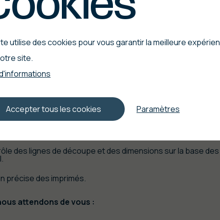
Cookies
tre
rôle
dans
notr
te utilise des cookies pour vous garantir la meilleure expérie
otre site.
stoire
:
 d'informations
rincipales :
Accepter tous les cookies
Paramètres
sation et entretien des découpeuses.
ôle des lignes de découpe et des dimensions sur la base de
l.
ion précise des imprimés.
nous attendons de vous :