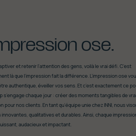
impression
ose.
captiver et retenir l’attention des gens, voilà le vrai défi. C’est
nt là que l’impression fait la différence. L’impression ose vo
 être authentique, éveiller vos sens. Et c’est exactement ce po
up s’engage chaque jour : créer des moments tangibles de vra
n pour nos clients. En tant qu’équipe unie chez INNI, nous vis
s innovantes, qualitatives et durables. Ainsi, chaque impressio
puissant, audacieux et impactant.