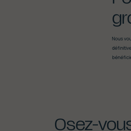
gr
Nous vou
définitiv
bénéfici
Osez-vou