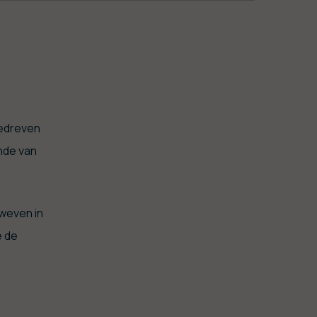
gedreven
ande van
.
Fermer la vidéo
rweven in
e de