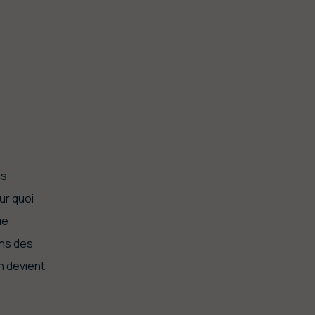
us
ur quoi
ie
ons des
n devient