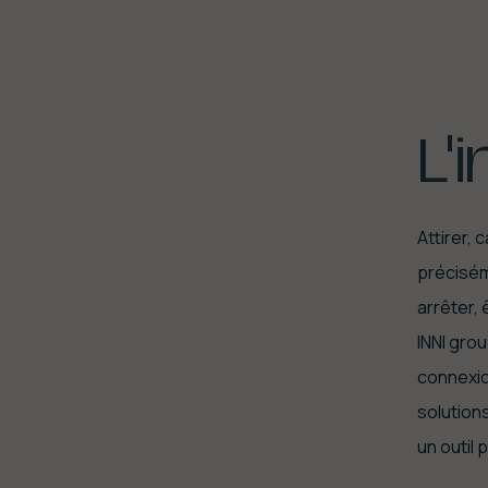
L'
Attirer, 
préciséme
arrêter,
INNI gro
connexio
solution
un outil 