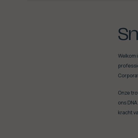
Sn
Welkom i
professi
Corporat
Onze tro
ons DNA.
kracht 