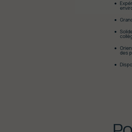
Expér
envi
Grand
Solid
collè
Orien
des 
Dispo
Po