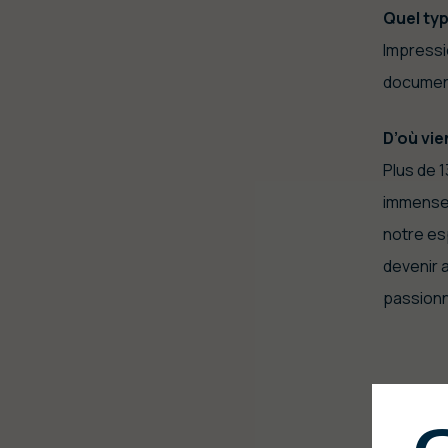
Quel typ
Impressi
document
D’où vie
Plus de 
immense 
notre es
devenir 
passion