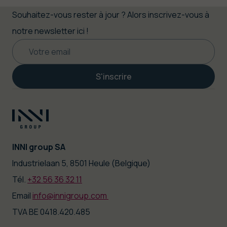
Souhaitez-vous rester à jour ? Alors inscrivez-vous à
notre newsletter ici !
S'inscrire
INNI group SA
|
Industrielaan 5, 8501 Heule (Belgique)
Tél.
+32 56 36 32 11
|
Email
info@innigroup.com
TVA BE 0418.420.485