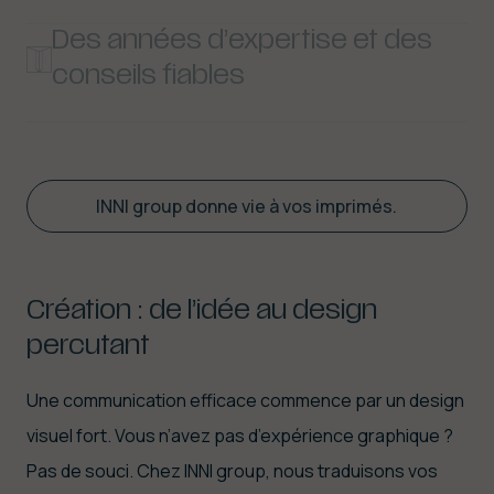
Grâce à la collaboration étroite entre nos
Des années d’expertise et des
départements spécialisés, nous associons expertise
conseils fiables
et maîtrise aux techniques les plus récentes en
Avec plus de 100 experts et plus de 100 ans
impression offset et numérique.
d’expérience, nous offrons des conseils étayés qui
font réellement la différence.
INNI group donne vie à vos imprimés.
Création : de l’idée au design
percutant
Une communication efficace commence par un design
visuel fort. Vous n’avez pas d’expérience graphique ?
Pas de souci. Chez INNI group, nous traduisons vos