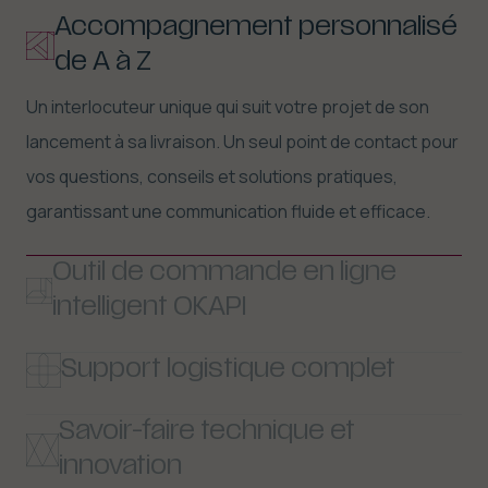
Accompagnement personnalisé
de A à Z
Un interlocuteur unique qui suit votre projet de son
lancement à sa livraison. Un seul point de contact pour
vos questions, conseils et solutions pratiques,
garantissant une communication fluide et efficace.
Outil de commande en ligne
intelligent OKAPI
Gérez, personnalisez et distribuez tous vos imprimés
Support logistique complet
via
notre plateforme tout-en-un
de gestion
De l’entreposage et du picking au transport, au mailing
d’impression. Avec des modèles préapprouvés qui
Savoir-faire technique et
et à la distribution vers l’ensemble de votre réseau de
garantissent le respect de votre identité visuelle.
innovation
bureaux.