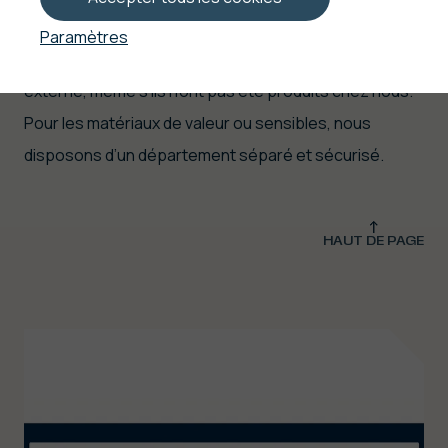
précis grâce à l’e-picking. Les articles peuvent être
Paramètres
enlevés ou livrés en juste-à-temps, en interne ou en
externe, même s’ils n’ont pas été produits chez nous.
Pour les matériaux de valeur ou sensibles, nous
disposons d’un département séparé et sécurisé.
HAUT DE PAGE